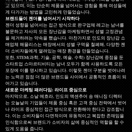
AIEO AI 마케팅
고 있으며, 이는 단순히 제품을 넘어서는 경험을 통해 여성들에
게 다가가는 방법을 고민하게 만들었습니다.
브랜드들이 젠더를 넘어서기 시작하다
젠더 성향을 넘어서는 접근 방식으로 완구업체 레고는 남녀를 
불문하고 자사의 모든 장난감을 마케팅하면서 성별 고정관념
을 제거하려는 약속을 했습니다. 마찬가지로 인도의 장난감 소
매업체 해믈리스는 매장에서의 성별 구역을 철폐해, 다양한 젠
더 소비자들에게 열려있는 매장 환경을 만들었습니다.
또한, STEM(과학, 기술, 공학, 예술, 수학) 장난감에 중점을 둔 
스타트업 스마르티비티는 남녀 모두가 함께 사용하도록 모든 
포장에 이를 명시하고 있습니다. 이렇듯 젠더 구분을 벗어나려
는 노력은 점점 더 많은 브랜드들 사이에서 공통적인 흐름이 되
어가고 있습니다.
새로운 마케팅 패러다임: 라이프 중심으로
마지막으로, 소날 메흐라, 인도의 액센추어 송 매니징 디렉터
는 오늘날의 기업들이 제품 중심 혹은 고객 중심 전략에서 벗어
나 라이프 중심적인 접근 방식으로 전환해야 한다고 강조합니
다. 이는 소비자들이 다면적이며 유동적이고 복잡한 존재임을 
인식함으로써 브랜드가 소비자의 삶에 중심적인 역할을 할 수 
있게 도움을 줍니다.