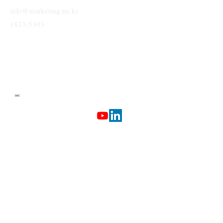
info@marketing.ne.kr
1833-5303
IMC
Terms & Conditions
Privacy Policy
Etherlab
AI Marketing