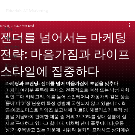
Etherlab AI Marketing
Blog
Nov 8, 2024
2 min read
Blog
젠더를 넘어서는 마케팅
Marketing
AI News
전략: 마음가짐과 라이프
Altcoin
Bitcoin
스타일에 집중하다
Blockchain
마케팅과 브랜딩: 젠더를 넘어 마음가짐에 초점을 맞추다
Business
마케터 여러분 주목해 주세요. 전통적으로 여성 또는 남성 지향
Ethereum
적인 구매 카테고리, 예를 들어 스킨케어나 자동차와 같은 상품
Market Analysis
들이 더 이상 단순히 특정 성별에 국한되지 않고 있습니다. 최
근 이코노미스트 타임즈 보고서에 따르면, 해믈리스가 특정 성
Metaverse
별을 겨냥하여 판매한 제품 중 거의 25-30%를 상대 성별이 실
Mining
제로 구매하고 있다고 합니다. 이처럼 젠더 플루이디티(유동
NFT
성)가 주목받고 있는 가운데, 시웨타 물키와 프라사드 상가메슈