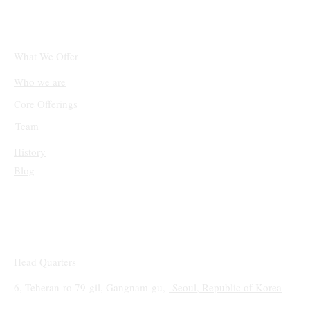
한 맞춤형 경험 제공 사례 증가
What We Offer
Who we are
Core Offerings
Team
History
Blog
Head Quarters
6, Teheran-ro 79-gil, Gangnam-gu,
Seoul, Republic of Korea