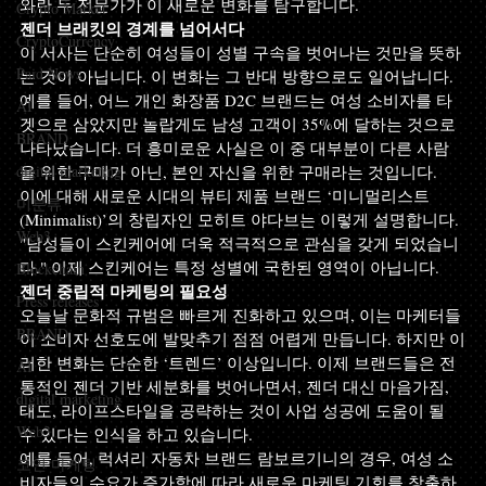
와란 두 전문가가 이 새로운 변화를 탐구합니다.
Crypto Market
젠더 브래킷의 경계를 넘어서다
CryptoCurrency
이 서사는 단순히 여성들이 성별 구속을 벗어나는 것만을 뜻하
Paid News
는 것이 아닙니다. 이 변화는 그 반대 방향으로도 일어납니다. 
예를 들어, 어느 개인 화장품 D2C 브랜드는 여성 소비자를 타
AI
겟으로 삼았지만 놀랍게도 남성 고객이 35%에 달하는 것으로 
BRAND
나타났습니다. 더 흥미로운 사실은 이 중 대부분이 다른 사람
digital marketing
을 위한 구매가 아닌, 본인 자신을 위한 구매라는 것입니다.
이에 대해 새로운 시대의 뷰티 제품 브랜드 ‘미니멀리스트
미분류
(Minimalist)’의 창립자인 모히트 야다브는 이렇게 설명합니다. 
Web3
"남성들이 스킨케어에 더욱 적극적으로 관심을 갖게 되었습니
다." 이제 스킨케어는 특정 성별에 국한된 영역이 아닙니다.
Blockchain
젠더 중립적 마케팅의 필요성
Press releases
오늘날 문화적 규범은 빠르게 진화하고 있으며, 이는 마케터들
BRAND
이 소비자 선호도에 발맞추기 점점 어렵게 만듭니다. 하지만 이
러한 변화는 단순한 ‘트렌드’ 이상입니다. 이제 브랜드들은 전
AI
통적인 젠더 기반 세분화를 벗어나면서, 젠더 대신 마음가짐, 
digital marketing
태도, 라이프스타일을 공략하는 것이 사업 성공에 도움이 될 
Web3
수 있다는 인식을 하고 있습니다.
예를 들어, 럭셔리 자동차 브랜드 람보르기니의 경우, 여성 소
코인 마케팅
비자들의 수요가 증가함에 따라 새로운 마케팅 기회를 창출하