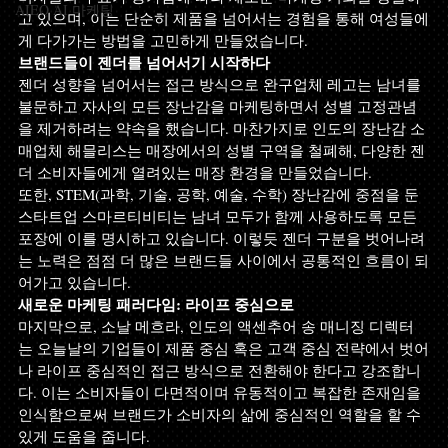
AIEO AI 마케팅
고 있으며, 이는 단순히 제품을 넘어서는 경험을 통해 여성들에
게 다가가는 방법을 고민하게 만들었습니다.
브랜드들이 젠더를 넘어서기 시작하다
젠더 성향을 넘어서는 접근 방식으로 완구업체 레고는 남녀를 
불문하고 자사의 모든 장난감을 마케팅하면서 성별 고정관념
을 제거하려는 약속을 했습니다. 마찬가지로 인도의 장난감 소
매업체 해믈리스는 매장에서의 성별 구역을 철폐해, 다양한 젠
더 소비자들에게 열려있는 매장 환경을 만들었습니다.
또한, STEM(과학, 기술, 공학, 예술, 수학) 장난감에 중점을 둔 
스타트업 스마르티비티는 남녀 모두가 함께 사용하도록 모든 
포장에 이를 명시하고 있습니다. 이렇듯 젠더 구분을 벗어나려
는 노력은 점점 더 많은 브랜드들 사이에서 공통적인 흐름이 되
어가고 있습니다.
새로운 마케팅 패러다임: 라이프 중심으로
마지막으로, 소날 메흐라, 인도의 액센추어 송 매니징 디렉터
는 오늘날의 기업들이 제품 중심 혹은 고객 중심 전략에서 벗어
나 라이프 중심적인 접근 방식으로 전환해야 한다고 강조합니
다. 이는 소비자들이 다면적이며 유동적이고 복잡한 존재임을 
인식함으로써 브랜드가 소비자의 삶에 중심적인 역할을 할 수 
있게 도움을 줍니다.