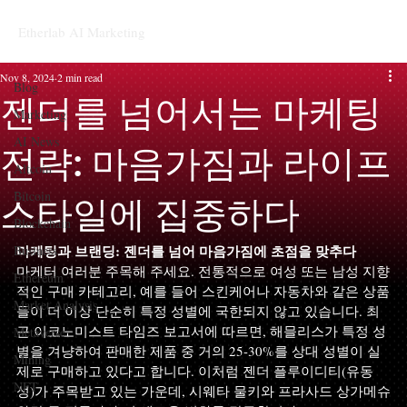
Etherlab AI Marketing
Blog
Nov 8, 2024
2 min read
Blog
젠더를 넘어서는 마케팅
Marketing
AI News
전략: 마음가짐과 라이프
Altcoin
Bitcoin
스타일에 집중하다
Blockchain
마케팅과 브랜딩: 젠더를 넘어 마음가짐에 초점을 맞추다
Business
마케터 여러분 주목해 주세요. 전통적으로 여성 또는 남성 지향
Ethereum
적인 구매 카테고리, 예를 들어 스킨케어나 자동차와 같은 상품
Market Analysis
들이 더 이상 단순히 특정 성별에 국한되지 않고 있습니다. 최
근 이코노미스트 타임즈 보고서에 따르면, 해믈리스가 특정 성
Metaverse
별을 겨냥하여 판매한 제품 중 거의 25-30%를 상대 성별이 실
Mining
제로 구매하고 있다고 합니다. 이처럼 젠더 플루이디티(유동
NFT
성)가 주목받고 있는 가운데, 시웨타 물키와 프라사드 상가메슈