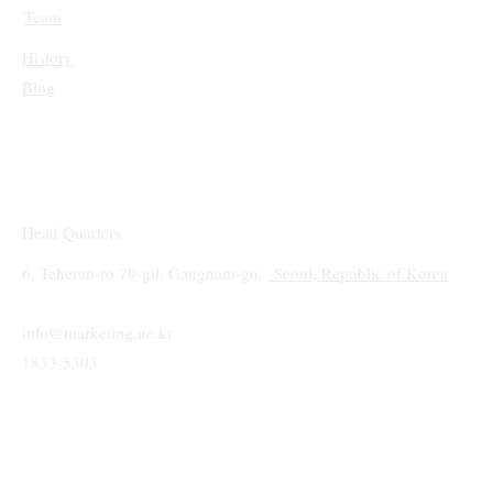
Team
History
Blog
Head Quarters
6, Teheran-ro 79-gil, Gangnam-gu,
Seoul, Republic of Korea
info@marketing.ne.kr
1833-5303