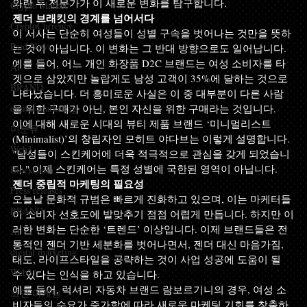
와란 두 전문가가 이 새로운 변화를 탐구합니다.
Crypto Market
젠더 브래킷의 경계를 넘어서다
CryptoCurrency
이 서사는 단순히 여성들이 성별 구속을 벗어나는 것만을 뜻하
Paid News
는 것이 아닙니다. 이 변화는 그 반대 방향으로도 일어납니다. 
예를 들어, 어느 개인 화장품 D2C 브랜드는 여성 소비자를 타
AI
겟으로 삼았지만 놀랍게도 남성 고객이 35%에 달하는 것으로 
BRAND
나타났습니다. 더 흥미로운 사실은 이 중 대부분이 다른 사람
digital marketing
을 위한 구매가 아닌, 본인 자신을 위한 구매라는 것입니다.
이에 대해 새로운 시대의 뷰티 제품 브랜드 ‘미니멀리스트
미분류
(Minimalist)’의 창립자인 모히트 야다브는 이렇게 설명합니다. 
Web3
"남성들이 스킨케어에 더욱 적극적으로 관심을 갖게 되었습니
다." 이제 스킨케어는 특정 성별에 국한된 영역이 아닙니다.
Blockchain
젠더 중립적 마케팅의 필요성
Press releases
오늘날 문화적 규범은 빠르게 진화하고 있으며, 이는 마케터들
BRAND
이 소비자 선호도에 발맞추기 점점 어렵게 만듭니다. 하지만 이
러한 변화는 단순한 ‘트렌드’ 이상입니다. 이제 브랜드들은 전
AI
통적인 젠더 기반 세분화를 벗어나면서, 젠더 대신 마음가짐, 
digital marketing
태도, 라이프스타일을 공략하는 것이 사업 성공에 도움이 될 
Web3
수 있다는 인식을 하고 있습니다.
예를 들어, 럭셔리 자동차 브랜드 람보르기니의 경우, 여성 소
코인 마케팅
비자들의 수요가 증가함에 따라 새로운 마케팅 기회를 창출하