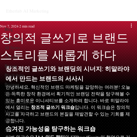
Etherlab AI Marketing
Blog
Nov 7, 2024
2 min read
Blog
창의적 글쓰기로 브랜드
Marketing
AI News
스토리를 새롭게 하다
Altcoin
Bitcoin
창조적인 글쓰기와 브랜딩의 시너지: 히말라야
Blockchain
에서 만드는 브랜드의 서사시
Business
안녕하세요, 혁신적인 브랜드 마케팅을 갈망하는 여러분! 오늘
Ethereum
은 독특한 창작 환경에서 획기적인 브랜딩 전략을 탐구해볼 수 
있는 흥미로운 이니셔티브를 소개하려 합니다. 바로 히말라야
Market Analysis
창조적 글쓰기 워크숍
에서 열리는 
입니다. 이 워크숍은 창의적 
Metaverse
사고를 자극하고 브랜드의 본질을 재발견할 수 있는 기회를 제
공합니다.
Mining
숨겨진 가능성을 탐구하는 워크숍
NFT