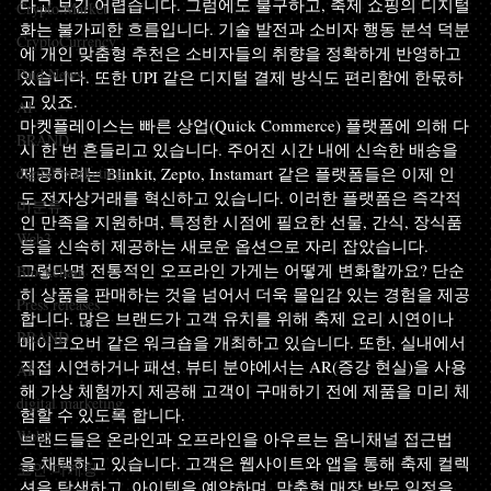
다고 보긴 어렵습니다. 그럼에도 불구하고, 축제 쇼핑의 디지털
Crypto Market
화는 불가피한 흐름입니다. 기술 발전과 소비자 행동 분석 덕분
CryptoCurrency
에 개인 맞춤형 추천은 소비자들의 취향을 정확하게 반영하고 
Paid News
있습니다. 또한 UPI 같은 디지털 결제 방식도 편리함에 한몫하
고 있죠.
AI
마켓플레이스는 빠른 상업(Quick Commerce) 플랫폼에 의해 다
BRAND
시 한 번 흔들리고 있습니다. 주어진 시간 내에 신속한 배송을 
digital marketing
제공하려는 Blinkit, Zepto, Instamart 같은 플랫폼들은 이제 인
도 전자상거래를 혁신하고 있습니다. 이러한 플랫폼은 즉각적
미분류
인 만족을 지원하며, 특정한 시점에 필요한 선물, 간식, 장식품 
Web3
등을 신속히 제공하는 새로운 옵션으로 자리 잡았습니다.
그렇다면 전통적인 오프라인 가게는 어떻게 변화할까요? 단순
Blockchain
히 상품을 판매하는 것을 넘어서 더욱 몰입감 있는 경험을 제공
Press releases
합니다. 많은 브랜드가 고객 유치를 위해 축제 요리 시연이나 
BRAND
메이크오버 같은 워크숍을 개최하고 있습니다. 또한, 실내에서 
직접 시연하거나 패션, 뷰티 분야에서는 AR(증강 현실)을 사용
AI
해 가상 체험까지 제공해 고객이 구매하기 전에 제품을 미리 체
digital marketing
험할 수 있도록 합니다.
Web3
브랜드들은 온라인과 오프라인을 아우르는 옴니채널 접근법
을 채택하고 있습니다. 고객은 웹사이트와 앱을 통해 축제 컬렉
코인 마케팅
션을 탐색하고, 아이템을 예약하며, 맞춤형 매장 방문 일정을 