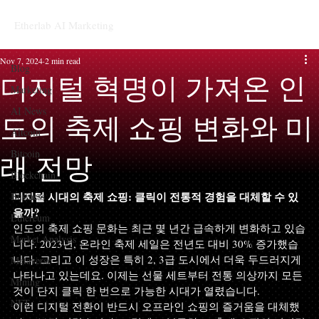
Etherlab AI Marketing
Blog
Nov 7, 2024
2 min read
Blog
디지털 혁명이 가져온 인
Marketing
AI News
도의 축제 쇼핑 변화와 미
Altcoin
Bitcoin
래 전망
Blockchain
디지털 시대의 축제 쇼핑: 클릭이 전통적 경험을 대체할 수 있
Business
을까?
Ethereum
인도의 축제 쇼핑 문화는 최근 몇 년간 급속하게 변화하고 있습
Market Analysis
니다. 2023년, 온라인 축제 세일은 전년도 대비 30% 증가했습
니다. 그리고 이 성장은 특히 2, 3급 도시에서 더욱 두드러지게 
Metaverse
나타나고 있는데요. 이제는 선물 세트부터 전통 의상까지 모든 
Mining
것이 단지 클릭 한 번으로 가능한 시대가 열렸습니다.
NFT
이런 디지털 전환이 반드시 오프라인 쇼핑의 즐거움을 대체했