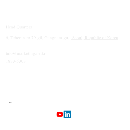
Head Quarters
6, Teheran-ro 79-gil, Gangnam-gu,
Seoul, Republic of Korea
info@marketing.ne.kr
1833-5303
IMC
Terms & Conditions