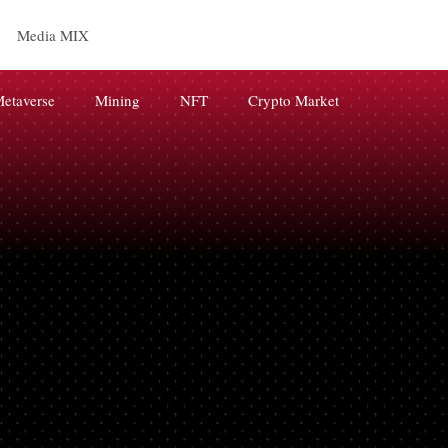
Media MIX
etaverse
Mining
NFT
Crypto Market
releases
BRAND
AI
digital marketing
Web3