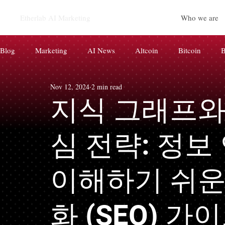
Etherlab AI Marketing
Who we are
Blog
Marketing
AI News
Altcoin
Bitcoin
B
Nov 12, 2024
2 min read
CryptoCurrency
Paid News
AI
BRAND
d
지식 그래프와 
코인 마케팅
AIEO AI 마케팅
심 전략: 정보
이해하기 쉬운
화 (SEO) 가