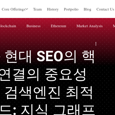
Core Offerings
Team
History
Portpolio
Blog
Contact Us
lockchain
Business
Ethereum
Market Analysis
M
igital marketing
미분류
Web3
Blockchain
Press 
현대 SEO의 핵
 연결의 중요성
 검색엔진 최적
이드: 지식 그래프