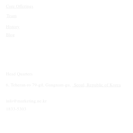
Core Offerings
Team
History
Blog
Head Quarters
6, Teheran-ro 79-gil, Gangnam-gu,
Seoul, Republic of Korea
info@marketing.ne.kr
1833-5303