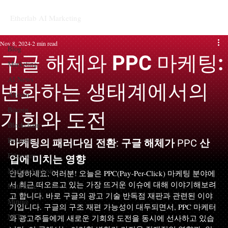
Etherlab AI Marketing
Blog
Nov 8, 2024
2 min read
Blog
구글 해체와 PPC 마케팅:
Marketing
AI News
변화하는 생태계에서의
Altcoin
Bitcoin
기회와 도전
Blockchain
Business
마케팅의 패러다임 전환: 구글 해체가 PPC 산
Ethereum
업에 미치는 영향
Market Analysis
안녕하세요, 여러분! 오늘은 PPC(Pay-Per-Click) 마케팅 분야에
서 최근 떠오르고 있는 가장 뜨거운 이슈에 대해 이야기해보려
Metaverse
고 합니다. 바로 구글의 광고 기술 반독점 재판과 관련된 이야
Mining
기입니다. 구글의 구조 재편 가능성이 대두되면서, PPC 마케터
NFT
와 광고주들에게 새로운 기회와 도전을 동시에 선사하고 있습