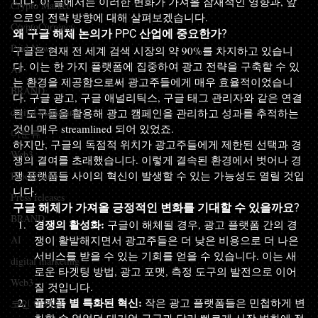
니다. 이 글에서는 이러한 변화가 가져올 잠재적인 영향과, 앞
Crypto Market
으로의 전략 방향에 대해 살펴보겠습니다.
CryptoCurrency
왜 구글 해체 논의가 PPC 산업에 중요한가?
Paid News
구글은 현재 전 세계 검색 시장의 약 90%를 차지하고 있습니
다. 이는 한 가지 플랫폼에 집중하여 광고 전략을 구축할 수 있
AI
는 환경을 제공함으로써 광고주들에게 매우 효율적이었습니
BRAND
다. 구글 광고, 구글 애널리틱스, 구글 태그 관리자와 같은 연결
digital marketing
된 도구들을 활용해 광고 캠페인을 관리하고 성과를 추적하는 
것이 매우 streamlined 되어 있었죠.
미분류
하지만, 구글의 독점적 위치가 광고주들에게 제한된 선택과 경
Web3
쟁의 결여를 초래했습니다. 이렇게 결속된 환경에서 벗어나 경
쟁 플랫폼들 사이의 혁신이 발생할 수 있는 가능성도 열릴 것입
Blockchain
니다.
Press releases
구글 해체가 가져올 긍정적인 변화를 기대할 수 있을까요?
BRAND
경쟁의 활성화:
 구글이 해체될 경우, 광고 플랫폼 간의 경
AI
쟁이 활발해지면서 광고주들은 더 낮은 비용으로 더 나은 
서비스를 받을 수 있는 기회를 얻을 수 있습니다. 이는 새
digital marketing
로운 타겟팅 방법, 광고 포맷, 측정 도구의 발전으로 이어
Web3
질 것입니다.
플랫폼 별 특화된 혁신:
 작은 광고 플랫폼들은 민첩하게 변
코인 마케팅