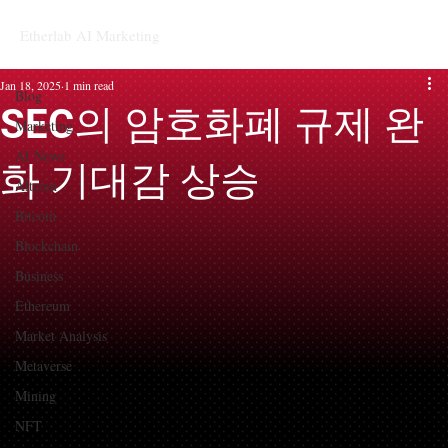
Etherlab AI Marketing
Blog
Jan 18, 2025
1 min read
Blog
SEC의 암호화폐 규제 완
Marketing
AI News
화 기대감 상승
Altcoin
Bitcoin
Blockchain
Business
Ethereum
Market Analysis
Metaverse
Mining
NFT