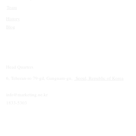
Team
History
Blog
Head Quarters
6, Teheran-ro 79-gil, Gangnam-gu,
Seoul, Republic of Korea
info@marketing.ne.kr
1833-5303