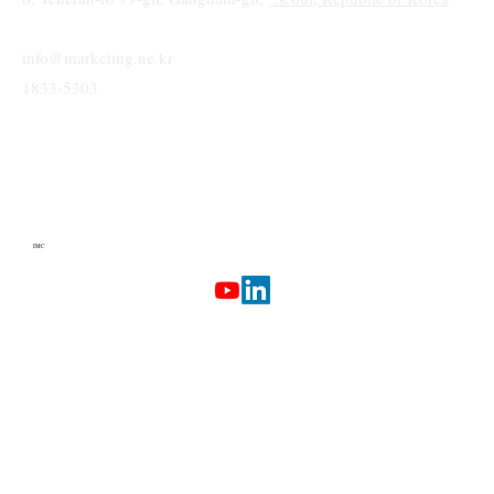
info@marketing.ne.kr
1833-5303
IMC
Terms & Conditions
Privacy Policy
Etherlab
AI Marketing