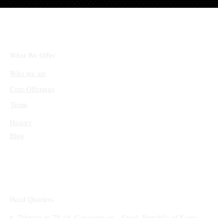
트럼프 당선인, 일부 알트코인을 전략적 비
축 자산에 포함 검토 중
What We Offer
Who we are
Core Offerings
Team
History
Blog
Head Quarters
6, Teheran-ro 79-gil, Gangnam-gu,
Seoul, Republic of Korea