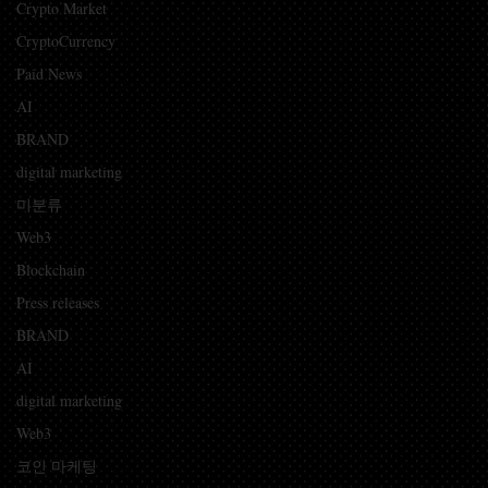
Crypto Market
CryptoCurrency
Paid News
AI
BRAND
digital marketing
미분류
Web3
Blockchain
Press releases
BRAND
AI
digital marketing
Web3
코인 마케팅