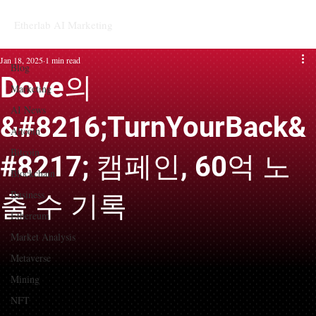
Etherlab AI Marketing
Blog
Jan 18, 2025
1 min read
Blog
Dove의
Marketing
AI News
&#8216;TurnYourBack&
Altcoin
Bitcoin
#8217; 캠페인, 60억 노
Blockchain
Business
출 수 기록
Ethereum
Market Analysis
Metaverse
Mining
NFT