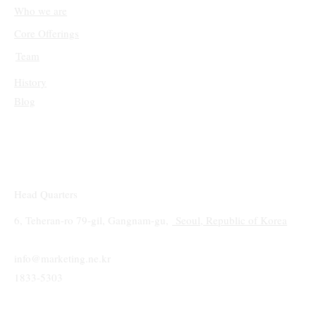
Who we are
Core Offerings
Team
History
Blog
Head Quarters
6, Teheran-ro 79-gil, Gangnam-gu,
Seoul, Republic of Korea
info@marketing.ne.kr
1833-5303