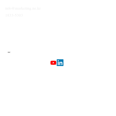
info@marketing.ne.kr
1833-5303
IMC
Terms & Conditions
Privacy Policy
Etherlab
AI Marketing