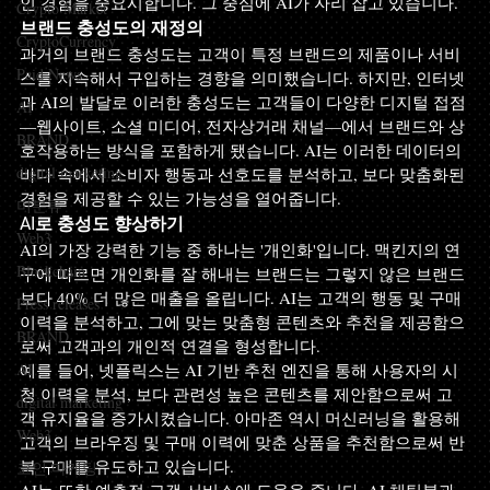
인 경험을 중요시합니다. 그 중심에 AI가 자리 잡고 있습니다.
Crypto Market
브랜드 충성도의 재정의
CryptoCurrency
과거의 브랜드 충성도는 고객이 특정 브랜드의 제품이나 서비
Paid News
스를 지속해서 구입하는 경향을 의미했습니다. 하지만, 인터넷
과 AI의 발달로 이러한 충성도는 고객들이 다양한 디지털 접점
AI
—웹사이트, 소셜 미디어, 전자상거래 채널—에서 브랜드와 상
BRAND
호작용하는 방식을 포함하게 됐습니다. AI는 이러한 데이터의 
digital marketing
바다 속에서 소비자 행동과 선호도를 분석하고, 보다 맞춤화된 
경험을 제공할 수 있는 가능성을 열어줍니다.
미분류
AI로 충성도 향상하기
Web3
AI의 가장 강력한 기능 중 하나는 '개인화'입니다. 맥킨지의 연
Blockchain
구에 따르면 개인화를 잘 해내는 브랜드는 그렇지 않은 브랜드
보다 40% 더 많은 매출을 올립니다. AI는 고객의 행동 및 구매 
Press releases
이력을 분석하고, 그에 맞는 맞춤형 콘텐츠와 추천을 제공함으
BRAND
로써 고객과의 개인적 연결을 형성합니다.
AI
예를 들어, 넷플릭스는 AI 기반 추천 엔진을 통해 사용자의 시
청 이력을 분석, 보다 관련성 높은 콘텐츠를 제안함으로써 고
digital marketing
객 유지율을 증가시켰습니다. 아마존 역시 머신러닝을 활용해 
Web3
고객의 브라우징 및 구매 이력에 맞춘 상품을 추천함으로써 반
복 구매를 유도하고 있습니다.
코인 마케팅