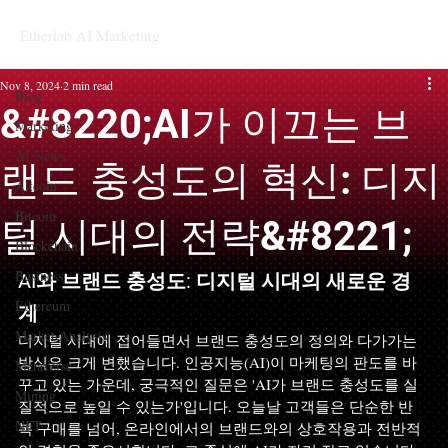
Etherlab AI Marketing
Blog
Nov 8, 2024
2 min read
Blog
&#8220;AI가 이끄는 브
Marketing
AI News
랜드 충성도의 혁신: 디지
Altcoin
Bitcoin
털 시대의 전략&#8221;
Blockchain
Business
AI와 브랜드 충성도: 디지털 시대의 새로운 경
Ethereum
계
Market Analysis
디지털 시대에 접어들면서 브랜드 충성도의 정의와 다가가는 
방식은 크게 변했습니다. 인공지능(AI)이 마케팅의 판도를 바
Metaverse
꾸고 있는 가운데, 궁극적인 질문은 'AI가 브랜드 충성도를 실
Mining
질적으로 높일 수 있는가'입니다. 오늘날 고객들은 단순한 반
NFT
복 구매를 넘어, 온라인에서의 브랜드와의 상호작용과 전반적