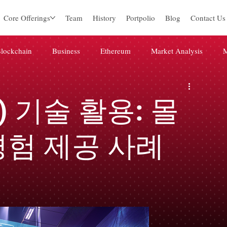
Core Offerings
Team
History
Portpolio
Blog
Contact Us
lockchain
Business
Ethereum
Market Analysis
M
igital marketing
미분류
Web3
Blockchain
Press 
) 기술 활용: 몰
경험 제공 사례