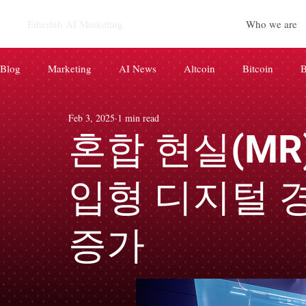
Etherlab AI Marketing
Who we are
Blog
Marketing
AI News
Altcoin
Bitcoin
B
Feb 3, 2025
1 min read
CryptoCurrency
Paid News
AI
BRAND
d
혼합 현실(MR
코인 마케팅
AIEO AI 마케팅
입형 디지털 
증가