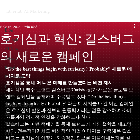
Etherlab AI Marketing
Blog
Nov 16, 2024
2 min read
Blog
호기심과 혁신: 칼스버그
Marketing
AI News
의 새로운 캠페인
Altcoin
Bitcoin
“Do the best things begin with curiosity? Probably” 새로운 메
시지로 도약
Blockchain
호기심을 통해 더 나은 미래를 만들겠다는 비전 제시
Business
세계적인 맥주 브랜드 칼스버그(Carlsberg)가 새로운 글로벌 브
Ethereum
랜드 캠페인을 공개하며 주목받고 있다. “Do the best things 
begin with curiosity? Probably”라는 메시지를 내건 이번 캠페인
Market Analysis
은 호기심이 발전과 진보의 원동력이라는 점을 강조하며 소비
Metaverse
자들과의 정서적 연결을 강화하고자 한다. 
Mining
칼스버그는 이번 캠페인을 통해 브랜드가 가진 철학을 재조명
한다. 전통적이면서도 혁신적인 기업 이미지를 구축해온 칼스
NFT
버그는 호기심이 어떻게 지속적인 진보를 이끌어내는지를 설