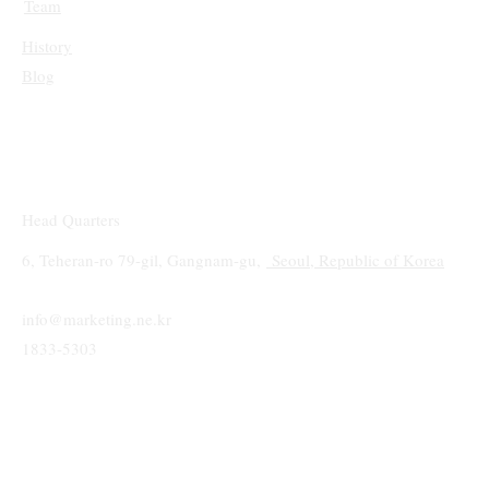
Team
History
Blog
Head Quarters
6, Teheran-ro 79-gil, Gangnam-gu,
Seoul, Republic of Korea
info@marketing.ne.kr
1833-5303