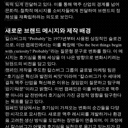
Crypto Market
득력 있게 전달하고 있다. 이를 통해 맥주 산업의 경계를 넘어 
문화적, 철학적 메시지를 소비자들에게 전달하며 브랜드의 정
CryptoCurrency
체성을 재확립하려는 의도로 보인다. 
Paid News
AI
새로운 브랜드 메시지와 제작 배경 
BRAND
칼스버그의 “Probably”는 1973년부터 사용된 상징적인 슬로건
으로, 이번 캠페인에서는 이를 확장해 “Do the best things begin 
digital marketing
with curiosity? Probably”라는 질문형 문구로 변화를 줬다. 이 메
미분류
시지는 호기심을 통해 세상을 더 나은 방향으로 변화시키려는 
Web3
브랜드의 비전을 담고 있다. 
캠페인 제작을 주도한 칼스버그 그룹의 글로벌 마케팅 팀은 
Blockchain
“호기심은 혁신과 발전의 씨앗”이라며 “칼스버그가 수 세대에 
Press releases
걸쳐 맥주 산업을 혁신해온 이유는 끊임없이 질문하고 탐구해
BRAND
왔기 때문”이라고 밝혔다. 이번 캠페인은 이를 바탕으로 맥주
뿐 아니라 삶 전반에서 호기심이 가진 긍정적 영향을 탐구한다
AI
는 목표를 담고 있다. 
digital marketing
캠페인 영상에서는 호기심이 가져오는 변화의 순간들을 다양
Web3
한 시각으로 묘사한다. 새로운 맥주 레시피를 개발하거나 환경
을 고려한 생산 방식을 도입하는 장면들이 연출되며, 이 과정에
코인 마케팅
서 칼스버그가 어떻게 호기심을 실천으로 옮기고 있는지가 강