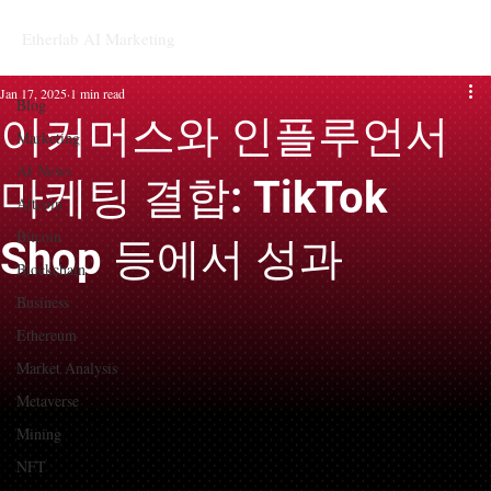
Etherlab AI Marketing
Blog
Jan 17, 2025
1 min read
Blog
이커머스와 인플루언서
Marketing
AI News
마케팅 결합: TikTok
Altcoin
Bitcoin
Shop 등에서 성과
Blockchain
Business
Ethereum
Market Analysis
Metaverse
Mining
NFT