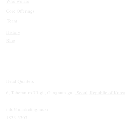
Who we are
Core Offerings
Team
History
Blog
Head Quarters
6, Teheran-ro 79-gil, Gangnam-gu,
Seoul, Republic of Korea
info@marketing.ne.kr
1833-5303