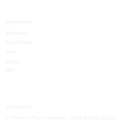
는 시대, 당신의 콘텐츠는 AI에 인용되고 있
나요?
What We Offer
Who we are
Core Offerings
Team
History
Blog
Head Quarters
6, Teheran-ro 79-gil, Gangnam-gu,
Seoul, Republic of Korea