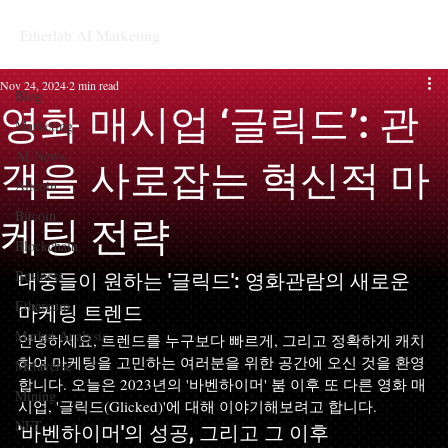
Etherlab AI Marketing
Blog
Nov 24, 2024
2 min read
Blog
영화 매시업 ‘글릭드’: 관
Marketing
AI News
객을 사로잡는 혁신적 마
Altcoin
Bitcoin
케팅 전략
Blockchain
Business
대중들이 원하는 '글릭드': 영화관람의 새로운 
Ethereum
마케팅 트렌드
Market Analysis
안녕하세요, 트렌드를 누구보다 빠르게, 그리고 정확하게 캐치
하여 마케팅을 고민하는 여러분을 위한 공간에 오신 것을 환영
Metaverse
합니다. 오늘은 2023년의 '바벤하이머' 붐 이후 또 다른 영화 매
Mining
시업, '글릭드(Glicked)'에 대해 이야기해보려고 합니다.
NFT
'바벤하이머'의 성공, 그리고 그 이후