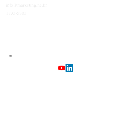
info@marketing.ne.kr
1833-5303
IMC
Terms & Conditions
Privacy Policy
Etherlab
AI Marketing