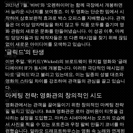
Crypto Market
2023년 7월, '바비'와 '오펜하이머'는 함께 극장에서 개봉하면
CryptoCurrency
서 놀라운 시너지를 보여줬죠. 이 두 영화는 단순한 밈에서 시
작하여 상호보완적 효과로 박스 오피스를 지배했습니다. 관객
Paid News
들은 더 이상 양자택일을 하지 않고 두 작품 모두를 즐기며 영
AI
화 관람의 새로운 문화를 만들어냈습니다. 이 성공 이후, 마케
팅 담당자들과 밈 제작자들은 또 다른 매시업을 찾기 위해 끊임
BRAND
없이 새로운 아이디어를 모색하고 있습니다.
digital marketing
'글릭드'의 탄생
미분류
이번 주말, '위키드'(Wicked)의 브로드웨이 뮤지컬 영화와 '글래
Web3
디에이터 II'가 동시에 개봉합니다. 이러한 극단적인 매시업은 
Blockchain
바로 '글릭드'라고 불리고 있는데요, 이는 일종의 성별 대조와 
영화의 스타일 차이를 강조하며 관객들의 관심을 끌고 있습니
Press releases
다. 
BRAND
마케팅 전략: 영화관의 창의적인 시도
AI
영화관에서는 관객을 끌어들이기 위한 창의적인 마케팅 전략
digital marketing
을 펼치고 있습니다. B&B 영화관은 로마 경비원이 티켓을 검
사하는 설정을 도입했고, 마커스 시네마에서는 오즈의 모습에
Web3
서 사진을 찍을 수 있는 포토존과 우정 팔찌 만들기 코너를 마
코인 마케팅
련했습니다. 알라모 드래프트하우스는 영화 속 노래와 연계된 