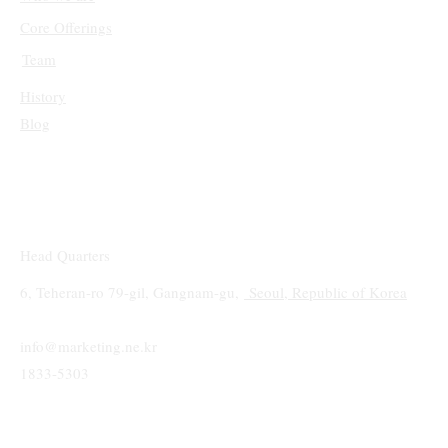
Core Offerings
Team
History
Blog
Head Quarters
6, Teheran-ro 79-gil, Gangnam-gu,
Seoul, Republic of Korea
info@marketing.ne.kr
1833-5303