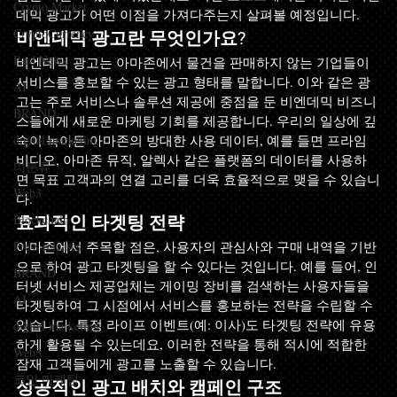
Crypto Market
데믹 광고가 어떤 이점을 가져다주는지 살펴볼 예정입니다. 
CryptoCurrency
비엔데믹 광고란 무엇인가요?
Paid News
비엔데믹 광고는 아마존에서 물건을 판매하지 않는 기업들이 
서비스를 홍보할 수 있는 광고 형태를 말합니다. 이와 같은 광
AI
고는 주로 서비스나 솔루션 제공에 중점을 둔 비엔데믹 비즈니
BRAND
스들에게 새로운 마케팅 기회를 제공합니다. 우리의 일상에 깊
digital marketing
숙이 녹아든 아마존의 방대한 사용 데이터, 예를 들면 프라임 
비디오, 아마존 뮤직, 알렉사 같은 플랫폼의 데이터를 사용하
미분류
면 목표 고객과의 연결 고리를 더욱 효율적으로 맺을 수 있습니
Web3
다.
Blockchain
효과적인 타겟팅 전략
Press releases
아마존에서 주목할 점은, 사용자의 관심사와 구매 내역을 기반
으로 하여 광고 타겟팅을 할 수 있다는 것입니다. 예를 들어, 인
BRAND
터넷 서비스 제공업체는 게이밍 장비를 검색하는 사용자들을 
AI
타겟팅하여 그 시점에서 서비스를 홍보하는 전략을 수립할 수 
있습니다. 특정 라이프 이벤트(예: 이사)도 타겟팅 전략에 유용
digital marketing
하게 활용될 수 있는데요, 이러한 전략을 통해 적시에 적합한 
Web3
잠재 고객들에게 광고를 노출할 수 있습니다.
코인 마케팅
성공적인 광고 배치와 캠페인 구조