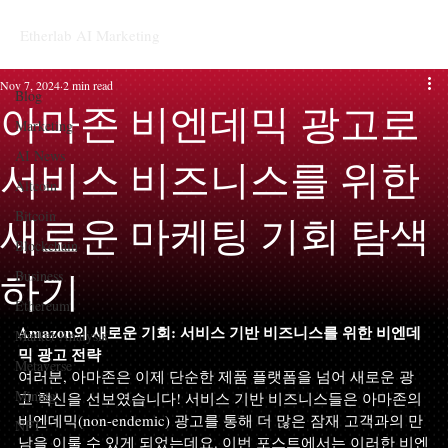
Etherlab AI Marketing
Blog
Nov 7, 2024
2 min read
Blog
아마존 비엔데믹 광고로
Marketing
AI News
서비스 비즈니스를 위한
Altcoin
Bitcoin
새로운 마케팅 기회 탐색
Blockchain
Business
하기
Ethereum
Amazon의 새로운 기회: 서비스 기반 비즈니스를 위한 비엔데
Market Analysis
믹 광고 전략
Metaverse
여러분, 아마존은 이제 단순한 제품 플랫폼을 넘어 새로운 광
Mining
고 혁신을 선보였습니다! 서비스 기반 비즈니스들은 아마존의 
비엔데믹(non-endemic) 광고를 통해 더 많은 잠재 고객과의 만
NFT
남을 이룰 수 있게 되었는데요. 이번 포스트에서는 이러한 비엔