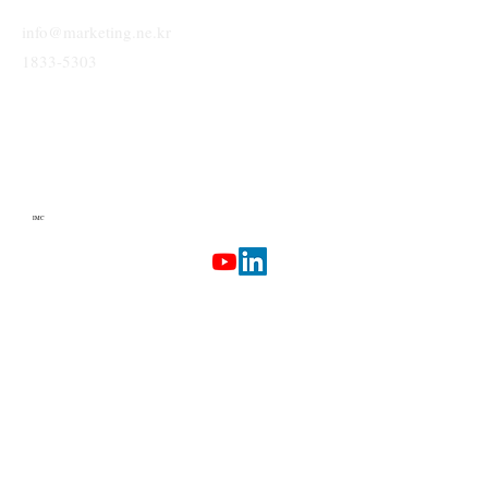
info@marketing.ne.kr
1833-5303
IMC
Terms & Conditions
Privacy Policy
Etherlab
AI Marketing