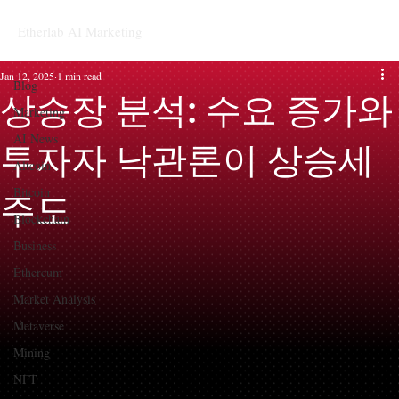
Etherlab AI Marketing
Blog
Jan 12, 2025
1 min read
Blog
상승장 분석: 수요 증가와
Marketing
AI News
투자자 낙관론이 상승세
Altcoin
Bitcoin
주도
Blockchain
Business
Ethereum
Market Analysis
Metaverse
Mining
NFT