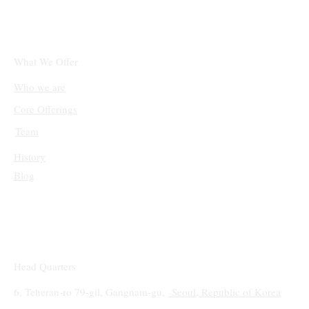
체인링크(LINK)와 솔라나(SOL), 단기적 상
승 후 조정 국면 진입
What We Offer
Who we are
Core Offerings
Team
History
Blog
Head Quarters
6, Teheran-ro 79-gil, Gangnam-gu,
Seoul, Republic of Korea