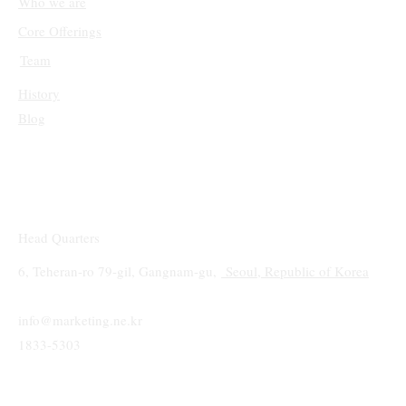
Who we are
Core Offerings
Team
History
Blog
Head Quarters
6, Teheran-ro 79-gil, Gangnam-gu,
Seoul, Republic of Korea
info@marketing.ne.kr
1833-5303