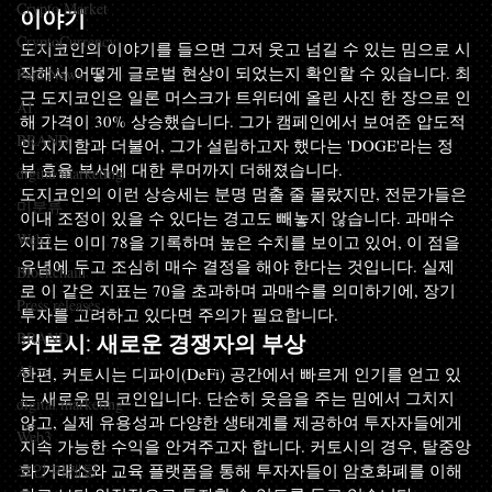
Crypto Market
이야기
CryptoCurrency
도지코인의 이야기를 들으면 그저 웃고 넘길 수 있는 밈으로 시
작해서 어떻게 글로벌 현상이 되었는지 확인할 수 있습니다. 최
Paid News
근 도지코인은 일론 머스크가 트위터에 올린 사진 한 장으로 인
AI
해 가격이 30% 상승했습니다. 그가 캠페인에서 보여준 압도적
BRAND
인 지지함과 더불어, 그가 설립하고자 했다는 'DOGE'라는 정
부 효율 부서에 대한 루머까지 더해졌습니다.
digital marketing
도지코인의 이런 상승세는 분명 멈출 줄 몰랐지만, 전문가들은 
미분류
이내 조정이 있을 수 있다는 경고도 빼놓지 않습니다. 과매수 
Web3
지표는 이미 78을 기록하며 높은 수치를 보이고 있어, 이 점을 
유념에 두고 조심히 매수 결정을 해야 한다는 것입니다. 실제
Blockchain
로 이 같은 지표는 70을 초과하며 과매수를 의미하기에, 장기 
Press releases
투자를 고려하고 있다면 주의가 필요합니다.
BRAND
커토시: 새로운 경쟁자의 부상
AI
한편, 커토시는 디파이(DeFi) 공간에서 빠르게 인기를 얻고 있
는 새로운 밈 코인입니다. 단순히 웃음을 주는 밈에서 그치지 
digital marketing
않고, 실제 유용성과 다양한 생태계를 제공하여 투자자들에게 
Web3
지속 가능한 수익을 안겨주고자 합니다. 커토시의 경우, 탈중앙
코인 마케팅
화 거래소와 교육 플랫폼을 통해 투자자들이 암호화폐를 이해