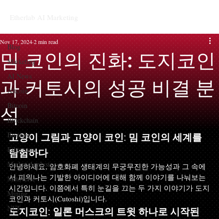
Etherlab AI Marketing
Blog
Nov 17, 2024
2 min read
Blog
밈 코인의 진화: 도지코인
Marketing
AI News
과 커토시의 성공 비결 분
Altcoin
Bitcoin
석
Blockchain
Business
고양이 그림과 고양이 코인: 밈 코인의 세계를 
Ethereum
탐험하다
Market Analysis
안녕하세요, 암호화폐 생태계의 무궁무진한 가능성과 그 속에
서 피워나는 기발한 아이디어에 대해 함께 이야기를 나눠보는 
Metaverse
시간입니다. 이쯤에서 특히 눈길을 끄는 두 가지 이야기가 도지
Mining
코인과 커토시(Cutoshi)입니다.
NFT
도지코인: 일론 머스크의 트윗 하나로 시작된 