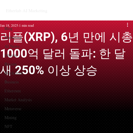
Etherlab AI Marketing
Blog
Jan 18, 2025
1 min read
Blog
리플(XRP), 6년 만에 시총
Marketing
AI News
1000억 달러 돌파: 한 달
Altcoin
Bitcoin
새 250% 이상 상승
Blockchain
Business
Ethereum
Market Analysis
Metaverse
Mining
NFT