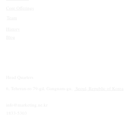
Core Offerings
Team
History
Blog
Head Quarters
6, Teheran-ro 79-gil, Gangnam-gu,
Seoul, Republic of Korea
info@marketing.ne.kr
1833-5303