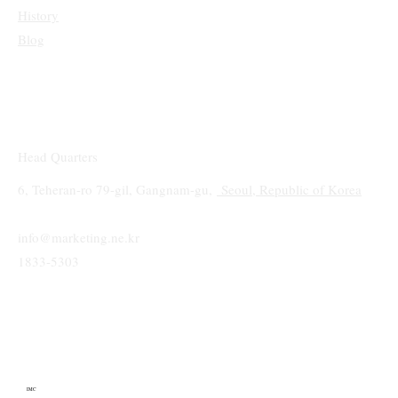
History
Blog
Head Quarters
6, Teheran-ro 79-gil, Gangnam-gu,
Seoul, Republic of Korea
info@marketing.ne.kr
1833-5303
IMC