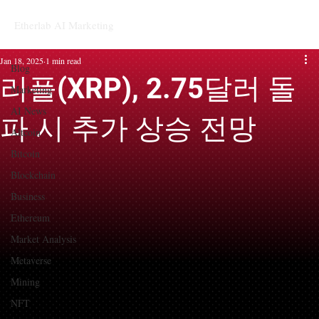
Etherlab AI Marketing
Blog
Jan 18, 2025
1 min read
Blog
리플(XRP), 2.75달러 돌
Marketing
AI News
파 시 추가 상승 전망
Altcoin
Bitcoin
Blockchain
Business
Ethereum
Market Analysis
Metaverse
Mining
NFT