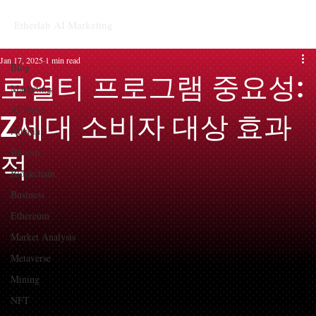
Etherlab AI Marketing
Blog
Jan 17, 2025
1 min read
Blog
로열티 프로그램 중요성:
Marketing
AI News
Z세대 소비자 대상 효과
Altcoin
Bitcoin
적
Blockchain
Business
Ethereum
Market Analysis
Metaverse
Mining
NFT