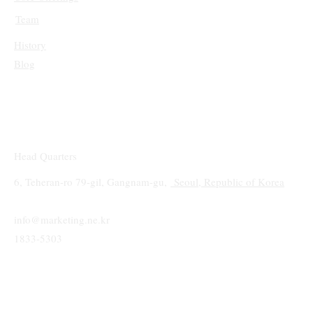
Team
History
Blog
Head Quarters
6, Teheran-ro 79-gil, Gangnam-gu,
Seoul, Republic of Korea
info@marketing.ne.kr
1833-5303