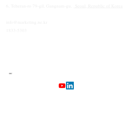
6, Teheran-ro 79-gil, Gangnam-gu,
Seoul, Republic of Korea
info@marketing.ne.kr
1833-5303
IMC
Terms & Conditions
Privacy Policy
Etherlab