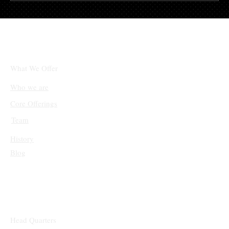
체인링크(LINK)와 솔라나(SOL), 단기적 상
승 후 조정 국면 진입
What We Offer
Who we are
Core Offerings
Team
History
Blog
Head Quarters