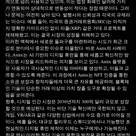
적으로 널리 사용되고 있으며, 이는 법정 화폐인 달러에 가치
Crypto Market
가 연동되어 상대적으로 변동성이 적다는 장점 때문이다. 그러
CryptoCurrency
나 문제는 여전히 남아 있다. 발행사의 신뢰성과 각국의 규제라
Paid News
는 이슈다. 예를 들어, 미국의 증권거래위원회(SEC)는 아직까
지 명확한 가이드라인 없이 리플(XRP) 같은 거대 프로젝트를 
AI
제재해왔고, 이는 결국 시장의 성장을 저해하고 있다.
BRAND
이러한 맥락에서 새로운 돌파구를 마련하려는 시도가 최근 크
digital marketing
립토 분야에서 중요한 이슈로 떠올랐다. 바로 Antix의 사례이
다. Antix는 AI 기반의 디지털 휴먼을 통해 새롭고 혁신적인 방
미분류
식으로 시장을 리드하려는 의지를 보이고 있다. Antix 플랫폼
Web3
은 사용자가 극사실적인 디지털 아바타를 생성하고, 이들과 교
류할 수 있도록 해준다. 이 과정에서 Antix는 NFT 인증을 통한 
Blockchain
소유권 보장과 창작자들에게 더욱 큰 자유를 제공하며, 블록체
Press releases
인 기술이 단순한 거래 이상의 가치 창출 도구로 확장될 수 있
BRAND
음을 보여준다.
향후, 디지털 인간 시장은 2030년까지 300억 달러 규모로 성장
AI
할 것으로 예상된다. 이는 비단 기술 혁신에만 국한되지 않고, 
digital marketing
게임, VR/AR과 같은 다양한 산업에서의 수요 증가로 이어질 것
Web3
이다. 예를 들어, 대규모 헐리우드 스튜디오에서나 가능했던 초
현실적인 디지털 휴먼 제작이 이제는 누구에게나 가능해진다.
코인 마케팅
한국 역시 이러한 첨단 기술의 융합과 발전을 위한 보다 개방적