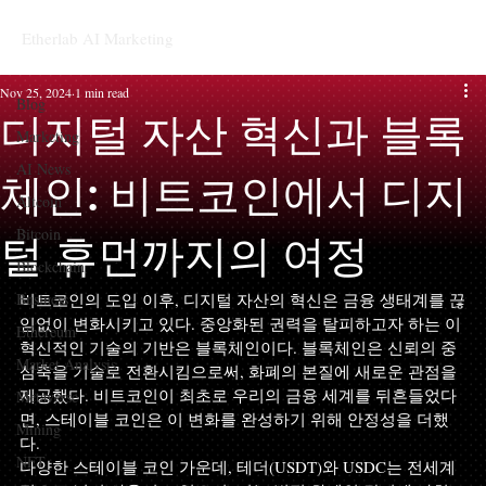
Etherlab AI Marketing
Blog
Nov 25, 2024
1 min read
Blog
디지털 자산 혁신과 블록
Marketing
AI News
체인: 비트코인에서 디지
Altcoin
Bitcoin
털 휴먼까지의 여정
Blockchain
Business
비트코인의 도입 이후, 디지털 자산의 혁신은 금융 생태계를 끊
임없이 변화시키고 있다. 중앙화된 권력을 탈피하고자 하는 이 
Ethereum
혁신적인 기술의 기반은 블록체인이다. 블록체인은 신뢰의 중
Market Analysis
심축을 기술로 전환시킴으로써, 화폐의 본질에 새로운 관점을 
제공했다. 비트코인이 최초로 우리의 금융 세계를 뒤흔들었다
Metaverse
면, 스테이블 코인은 이 변화를 완성하기 위해 안정성을 더했
Mining
다.
NFT
다양한 스테이블 코인 가운데, 테더(USDT)와 USDC는 전세계