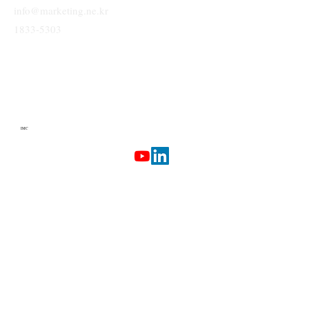
info@marketing.ne.kr
1833-5303
IMC
Terms & Conditions
Privacy Policy
Etherlab
AI Marketing