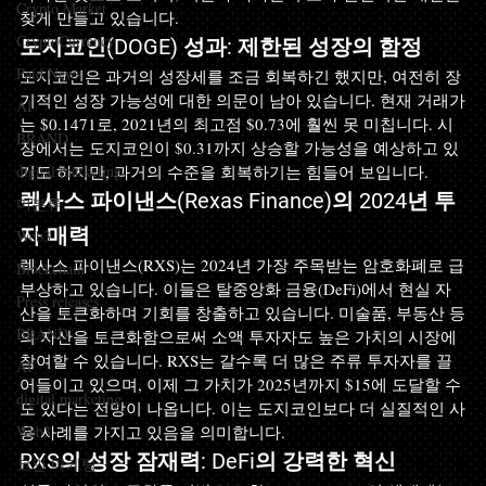
Crypto Market
찾게 만들고 있습니다.
CryptoCurrency
도지코인(DOGE) 성과: 제한된 성장의 함정
Paid News
도지코인은 과거의 성장세를 조금 회복하긴 했지만, 여전히 장
기적인 성장 가능성에 대한 의문이 남아 있습니다. 현재 거래가
AI
는 $0.1471로, 2021년의 최고점 $0.73에 훨씬 못 미칩니다. 시
BRAND
장에서는 도지코인이 $0.31까지 상승할 가능성을 예상하고 있
digital marketing
기도 하지만, 과거의 수준을 회복하기는 힘들어 보입니다.
렉사스 파이낸스(Rexas Finance)의 2024년 투
미분류
자 매력
Web3
렉사스 파이낸스(RXS)는 2024년 가장 주목받는 암호화폐로 급
Blockchain
부상하고 있습니다. 이들은 탈중앙화 금융(DeFi)에서 현실 자
Press releases
산을 토큰화하며 기회를 창출하고 있습니다. 미술품, 부동산 등
BRAND
의 자산을 토큰화함으로써 소액 투자자도 높은 가치의 시장에 
참여할 수 있습니다. RXS는 갈수록 더 많은 주류 투자자를 끌
AI
어들이고 있으며, 이제 그 가치가 2025년까지 $15에 도달할 수
digital marketing
도 있다는 전망이 나옵니다. 이는 도지코인보다 더 실질적인 사
Web3
용 사례를 가지고 있음을 의미합니다.
RXS의 성장 잠재력: DeFi의 강력한 혁신
코인 마케팅