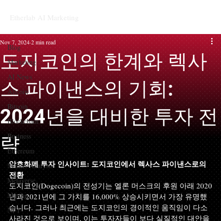
Etherlab AI Marketing
Blog
Nov 7, 2024
2 min read
Blog
도지코인의 한계와 렉사
Marketing
AI News
스 파이낸스의 기회:
Altcoin
Bitcoin
2024년을 대비한 투자 전
Blockchain
Business
략
Ethereum
암호화폐 투자 인사이트: 도지코인에서 렉사스 파이낸스로의 
Market Analysis
전환
Metaverse
도지코인(Dogecoin)의 전성기는 엘론 머스크의 후원 아래 2020
Mining
년과 2021년에 그 가치를 16,000% 상승시키면서 가장 유명했
습니다. 그러나 최근에는 도지코인의 경이적인 움직임이 다소 
NFT
사라진 것으로 보이며, 이는 투자자들이 보다 실질적인 대안을 