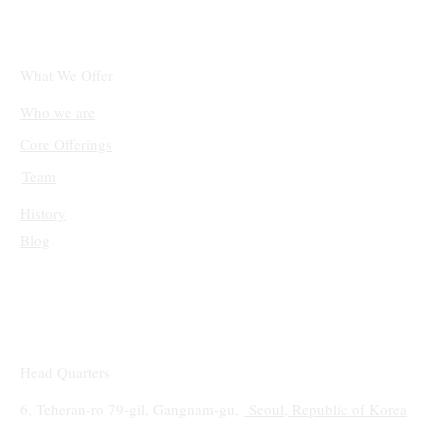
승 후 조정 국면 진입
What We Offer
Who we are
Core Offerings
Team
History
Blog
Head Quarters
6, Teheran-ro 79-gil, Gangnam-gu,
Seoul, Republic of Korea