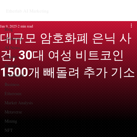
Etherlab AI Marketing
Blog
Jan 9, 2025
2 min read
Blog
대규모 암호화폐 은닉 사
Marketing
AI News
건, 30대 여성 비트코인
Altcoin
Bitcoin
1500개 빼돌려 추가 기소
Blockchain
Business
Ethereum
Market Analysis
Metaverse
Mining
NFT