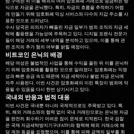
량 구매한 뒤 이를 해외의 여러 암호화폐 거래소로 송금하는 방
AIEO AI 마케팅
식으로 자금을 은닉했다. 특히, 자금의 흐름을 추적하기 어렵
게 만들기 위해 암호화폐 믹싱 서비스와 다수의 지갑 주소를 사
용한 것으로 드러났다.
수사 당국은 피의자가 빼돌린 자금 일부가 범죄 조직의 자금 세
탁에 활용됐을 가능성에 주목하고 있다. 디지털 포렌식 전문가
들이 해당 거래의 세부 내역을 분석하고 있으며, 이를 통해 관
련 조직의 추가 혐의 여부를 밝힐 예정이다.
비트코인 은닉의 배경
해당 여성은 불법적인 사업을 통해 수익을 올린 뒤 이를 은닉하
기 위해 암호화폐를 활용한 것으로 알려졌다. 암호화폐는 익명
성과 빠른 송금 속도 때문에 자금 세탁이나 불법 자금 은닉에 
자주 사용된다. 이번 사건은 암호화폐의 이런 특징이 범죄에 악
용될 수 있음을 다시 한번 상기시키고 있다.
국내외 반응과 법적 대응
이번 사건은 국내뿐 아니라 국제적으로도 주목받고 있다. 특
히, 해외 거래소와의 협력 없이 국내 거래만으로는 은닉된 자금
을 완전히 회수하기 어려운 점이 문제로 지적된다. 한국 검찰
은 국제 자금세탁방지기구(FATF)와 협력해 해외 거래소에 해
당 계좌 동결을 요청했으며, 이를 통해 피해 금액의 일부를 회