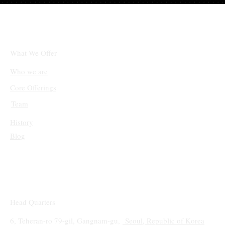
체인링크(LINK)와 솔라나(SOL), 단기적 상
승 후 조정 국면 진입
What We Offer
Who we are
Core Offerings
Team
History
Blog
Head Quarters
6, Teheran-ro 79-gil, Gangnam-gu,
Seoul, Republic of Korea