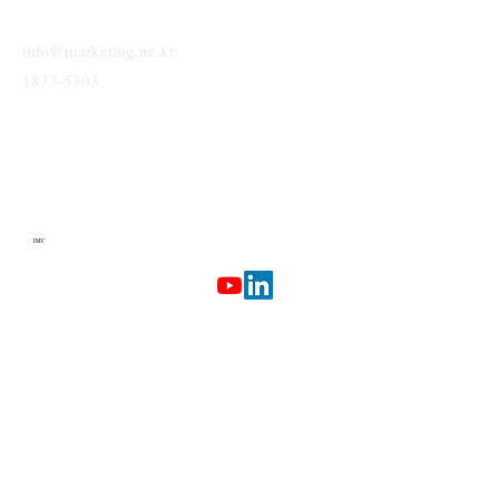
info@marketing.ne.kr
1833-5303
IMC
Terms & Conditions
Privacy Policy
Etherlab
AI Marketing