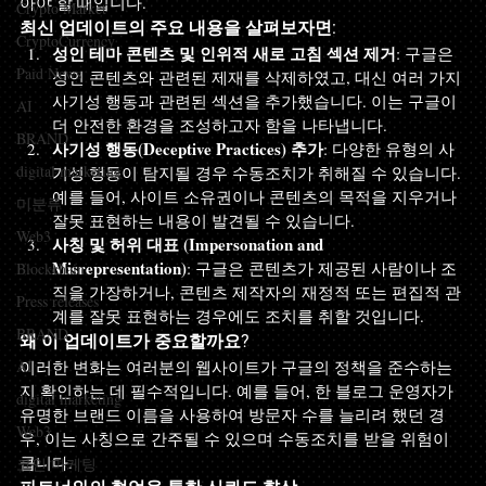
아야 할 때입니다.
Crypto Market
최신 업데이트의 주요 내용을 살펴보자면:
CryptoCurrency
성인 테마 콘텐츠 및 인위적 새로 고침 섹션 제거
: 구글은 
Paid News
성인 콘텐츠와 관련된 제재를 삭제하였고, 대신 여러 가지 
사기성 행동과 관련된 섹션을 추가했습니다. 이는 구글이 
AI
더 안전한 환경을 조성하고자 함을 나타냅니다.
BRAND
사기성 행동(Deceptive Practices) 추가
: 다양한 유형의 사
digital marketing
기성 행동이 탐지될 경우 수동조치가 취해질 수 있습니다. 
예를 들어, 사이트 소유권이나 콘텐츠의 목적을 지우거나 
미분류
잘못 표현하는 내용이 발견될 수 있습니다.
Web3
사칭 및 허위 대표 (Impersonation and 
Misrepresentation)
: 구글은 콘텐츠가 제공된 사람이나 조
Blockchain
직을 가장하거나, 콘텐츠 제작자의 재정적 또는 편집적 관
Press releases
계를 잘못 표현하는 경우에도 조치를 취할 것입니다.
BRAND
왜 이 업데이트가 중요할까요?
AI
이러한 변화는 여러분의 웹사이트가 구글의 정책을 준수하는
지 확인하는 데 필수적입니다. 예를 들어, 한 블로그 운영자가 
digital marketing
유명한 브랜드 이름을 사용하여 방문자 수를 늘리려 했던 경
Web3
우, 이는 사칭으로 간주될 수 있으며 수동조치를 받을 위험이 
큽니다. 
코인 마케팅