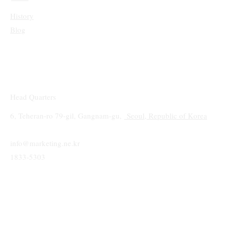
History
Blog
Head Quarters
6, Teheran-ro 79-gil, Gangnam-gu,
Seoul, Republic of Korea
info@marketing.ne.kr
1833-5303