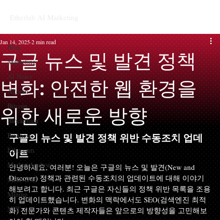
Etherlab AI Marketing
Blog
Jan 14, 2025
2 min read
Blog
구글 뉴스 및 발견 정책
Marketing
AI News
변화: 안전한 웹 환경을
Altcoin
Bitcoin
위한 새로운 방향
Blockchain
Business
구글의 뉴스 및 발견 정책 위반 수동조치 업데
Ethereum
이트
Market Analysis
안녕하세요, 여러분! 오늘은 구글의 뉴스 및 발견(New and 
Discover) 정책과 관련된 수동조치의 업데이트에 대해 이야기
Metaverse
해보려고 합니다. 최근 구글은 자신들의 정책 위반 목록을 조용
Mining
히 업데이트했습니다. 변화의 맥락에서도 SEO(검색엔진 최적
NFT
화) 전문가와 콘텐츠 제작자들은 앞으로의 방향성을 고민해보