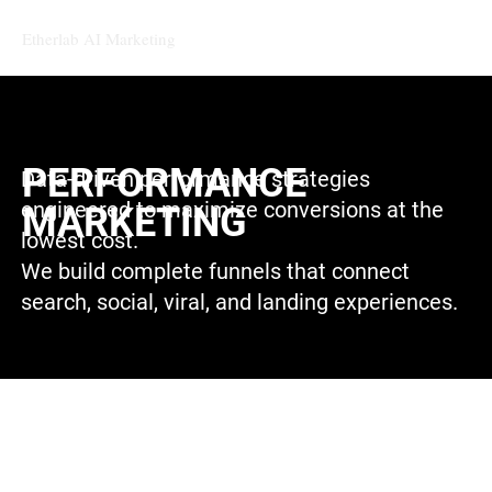
Etherlab AI Marketing
PERFORMANCE
Data-driven performance strategies
engineered to maximize conversions at the
MARKETING
lowest cost.
We build complete funnels that connect
search, social, viral, and landing experiences.
성과 중심 퍼포먼스