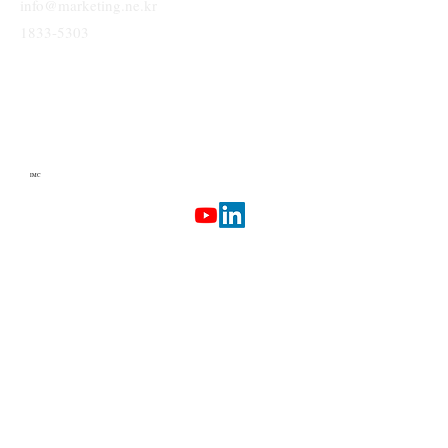
info@marketing.ne.kr
1833-5303
IMC
Terms & Conditions
Privacy Policy
Etherlab
AI Marketing