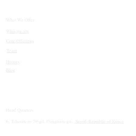
What We Offer
Who we are
Core Offerings
Team
History
Blog
Head Quarters
6, Teheran-ro 79-gil, Gangnam-gu,
Seoul, Republic of Korea